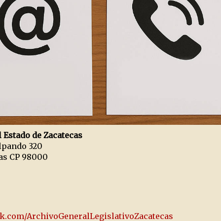
l Estado de Zacatecas
alpando 320
cas CP 98000
k.com/ArchivoGeneralLegislativoZacatecas