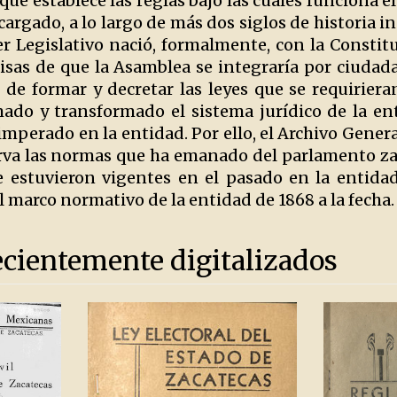
que establece las reglas bajo las cuales funciona el
argado, a lo largo de más dos siglos de historia in
er Legislativo nació, formalmente, con la Constit
isas de que la Asamblea se integraría por ciudada
 de formar y decretar las leyes que se requiriera
ado y transformado el sistema jurídico de la ent
mperado en la entidad. Por ello, el Archivo Genera
rva las normas que ha emanado del parlamento za
 estuvieron vigentes en el pasado en la entidad
l marco normativo de la entidad de 1868 a la fecha.
ecientemente digitalizados