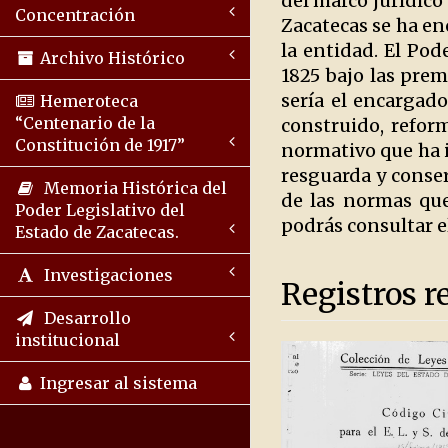
del marco jurídico 
Concentración
Zacatecas se ha enc
la entidad. El Pod
Archivo Histórico
1825 bajo las prem
sería el encargado
Hemeroteca
“Centenario de la
construido, reform
Constitución de 1917”
normativo que ha i
resguarda y conse
Memoria Histórica del
de las normas que
Poder Legislativo del
podrás consultar e
Estado de Zacatecas.
Investigaciones
Registros r
Desarrollo
institucional
Ingresar al sistema