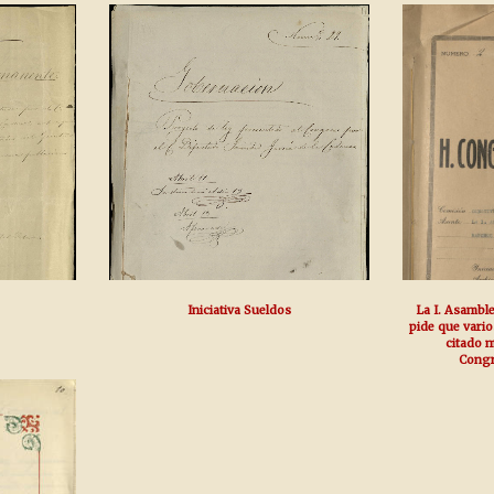
Iniciativa Sueldos
La I. Asambl
pide que vario
citado m
Congr