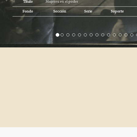
Título
Mujeres en el poder
Fondo
Sección
Serie
Soporte