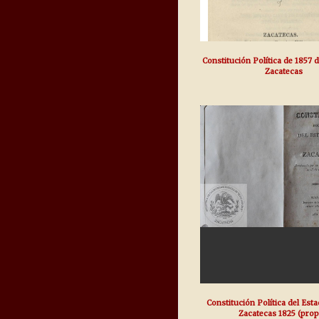
Constitución Política de 1857 
Zacatecas
Constitución Política del Est
Zacatecas 1825 (prop