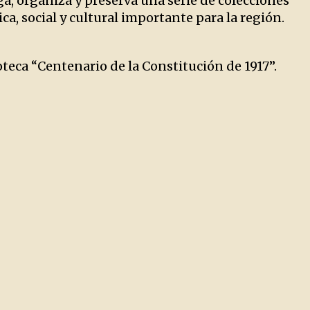
ga, organiza y preserva una serie de colecciones
a, social y cultural importante para la región.
teca “Centenario de la Constitución de 1917”.