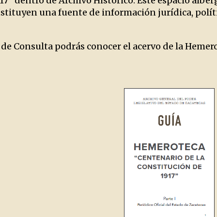
17” dentro de Archivo Histórico. Este espacio alber
tituyen una fuente de información jurídica, polític
 de Consulta podrás conocer el acervo de la Hemero