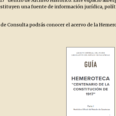
17” dentro de Archivo Histórico. Este espacio alber
tituyen una fuente de información jurídica, polític
 de Consulta podrás conocer el acervo de la Hemero