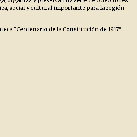
ga, organiza y preserva una serie de colecciones
a, social y cultural importante para la región.
teca “Centenario de la Constitución de 1917”.