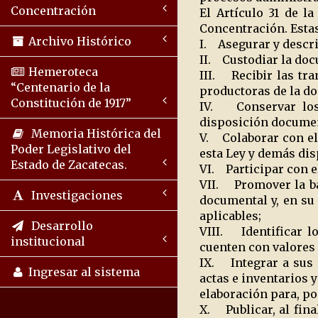
Concentración
El Artículo 31 de l
Concentración. Estas
Archivo Histórico
I. Asegurar y descri
II. Custodiar la doc
Hemeroteca
III. Recibir las tr
“Centenario de la
productoras de la d
Constitución de 1917”
IV. Conservar los 
disposición documen
Memoria Histórica del
V. Colaborar con el 
Poder Legislativo del
esta Ley y demás dis
Estado de Zacatecas.
VI. Participar con e
VII. Promover la ba
Investigaciones
documental y, en su
aplicables;
Desarrollo
VIII. Identificar l
institucional
cuenten con valores 
IX. Integrar a sus 
Ingresar al sistema
actas e inventarios 
elaboración para, po
X. Publicar, al fina