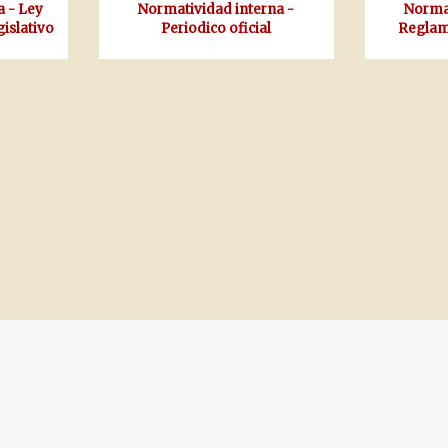
a - Ley
Normatividad interna -
Normat
islativo
Periodico oficial
Reglam