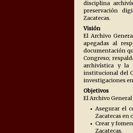
disciplina archiv
preservación dig
Zacatecas.
Visión
El Archivo Genera
apegadas al resp
documentación qu
Congreso; respald
archivística y la
institucional del 
investigaciones en
Objetivos
El Archivo General 
Asegurar el c
Zacatecas en c
Crear y foment
Zacatecas.