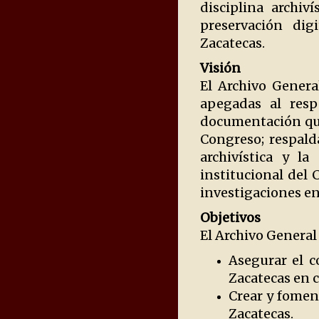
disciplina archiv
preservación dig
Zacatecas.
Visión
El Archivo Genera
apegadas al resp
documentación qu
Congreso; respald
archivística y la
institucional del 
investigaciones en
Objetivos
El Archivo General 
Asegurar el c
Zacatecas en c
Crear y foment
Zacatecas.