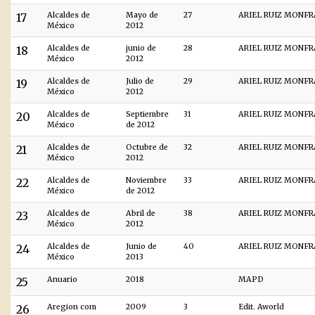
17
Alcaldes de
Mayo de
27
ARIEL RUIZ MONF
México
2012
18
Alcaldes de
junio de
28
ARIEL RUIZ MONF
México
2012
19
Alcaldes de
Julio de
29
ARIEL RUIZ MONF
México
2012
20
Alcaldes de
Septiembre
31
ARIEL RUIZ MONF
México
de 2012
21
Alcaldes de
Octubre de
32
ARIEL RUIZ MONF
México
2012
22
Alcaldes de
Noviembre
33
ARIEL RUIZ MONF
México
de 2012
23
Alcaldes de
Abril de
38
ARIEL RUIZ MONF
México
2012
24
Alcaldes de
Junio de
40
ARIEL RUIZ MONF
México
2013
25
Anuario
2018
MAPD
26
Aregion com
2009
3
Edit. Aworld