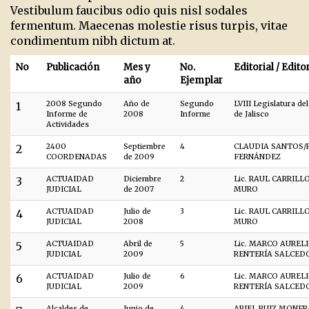
Vestibulum faucibus odio quis nisl sodales
fermentum. Maecenas molestie risus turpis, vitae
condimentum nibh dictum at.
No
Publicación
Mes y
No.
Editorial / Edito
año
Ejemplar
1
2008 Segundo
Año de
Segundo
LVIII Legislatura de
Informe de
2008
Informe
de Jalisco
Actividades
2
2400
Septiembre
4
CLAUDIA SANTOS/
COORDENADAS
de 2009
FERNÁNDEZ
3
ACTUAIDAD
Diciembre
2
Lic. RAUL CARRILL
JUDICIAL
de 2007
MURO
4
ACTUAIDAD
Julio de
3
Lic. RAUL CARRILL
JUDICIAL
2008
MURO
5
ACTUAIDAD
Abril de
5
Lic. MARCO AUREL
JUDICIAL
2009
RENTERÍA SALCED
6
ACTUAIDAD
Julio de
6
Lic. MARCO AUREL
JUDICIAL
2009
RENTERÍA SALCED
Alcaldes de
Junio de
4
ARIEL RUIZ MONF