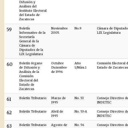
Difusión y
Análisis del
Instituto Electoral
del Estado de
Zacatecas
59
Boletín
Noviembre
No.9
Cámara de Diputados
Informativo de la
2005.
LIX Legislatura
Secretaría
General de la
Cámara de
Diputados de la
LIX Legislatura
60
Boletín órgano
Octubre
Año
Comisión Electoral d
de Difusión y
Diciembre
1/Núm.1
Estado de Zacatecas
Análisis de la
de 1996
Comisión
Electoral del
Estado de
Zacatecas
61
Boletín Tributario
Marzo de
No. 53
Consejo Directivo d
1995
INDETEC
62
Boletín Tributario
Abril de
No. 53-A
Consejo Directivo d
1995
INDETEC
63
Boletín Tributario
Agosto de
No. 56
Consejo Directivo d