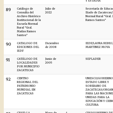
Y ESTADÍA
89
Catálogo de
Julio de
Secretaría de Educa
Consulta del
2022
Etado de Zacatecas/
Archivo Histórico
Normal Rural "Gral.
Institucional de la
Ramos Santos"
Escuela Normal
Rural "Gral.
Matías Ramos
Santos"
90
CATALOGO DE
Diciembre
IEDF/LAURA REBEC
EDICIONES DEL
de 2008
MARTINEZ MOYA
IEDF
91
CATÁLOGO DE
Junio de
SEPLADER
LOCALIDADES
2005
POR MUNICIPIO
ZACATECAS
92
CENTRO
UNESCO/GOBIERNO
REGIONAL DEL
ESTADO LIBRE Y
PATRIMONIO
SOBERANO DE
MUNDIAL EN
ZACATECAS/ORGAN
ZACATECAS
PARA LAS NACION
UNIDAS PARA LA
EDUCACIÓN Y CIENC
CULTURA
CESID LA
Mayo de
4
CESI/GOBIERNO DE