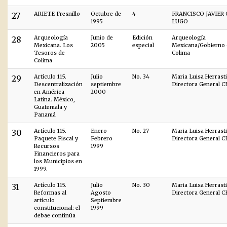
27
ARIETE Fresnillo
Octubre de
4
FRANCISCO JAVIER
1995
LUGO
28
Arqueología
Junio de
Edición
Arqueología
Mexicana. Los
2005
especial
Mexicana/Gobierno 
Tesoros de
Colima
Colima
29
Artículo 115.
Julio
No. 34
Maria Luisa Herrasti
Descentralización
septiembre
Directora General 
en América
2000
Latina. México,
Guatemala y
Panamá
30
Artículo 115.
Enero
No. 27
Maria Luisa Herrasti
Paquete Fiscal y
Febrero
Directora General 
Recursos
1999
Financieros para
los Municipios en
1999.
31
Artículo 115.
Julio
No. 30
Maria Luisa Herrasti
Reformas al
Agosto
Directora General 
artículo
Septiembre
constitucional: el
1999
debae continúa