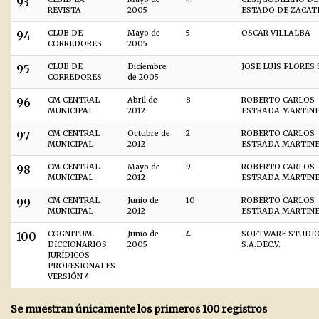
93
REVISTA
2005
ESTADO DE ZACAT
94
CLUB DE
Mayo de
5
OSCAR VILLALBA
CORREDORES
2005
95
CLUB DE
Diciembre
JOSE LUIS FLORES
CORREDORES
de 2005
96
CM CENTRAL
Abril de
8
ROBERTO CARLOS
MUNICIPAL
2012
ESTRADA MARTINE
97
CM CENTRAL
Octubre de
2
ROBERTO CARLOS
MUNICIPAL
2012
ESTRADA MARTINE
98
CM CENTRAL
Mayo de
9
ROBERTO CARLOS
MUNICIPAL
2012
ESTRADA MARTINE
99
CM CENTRAL
Junio de
10
ROBERTO CARLOS
MUNICIPAL
2012
ESTRADA MARTINE
100
COGNITUM.
Junio de
4
SOFTWARE STUDI
DICCIONARIOS
2005
S.A.DEC.V.
JURÍDICOS
PROFESIONALES
VERSIÓN 4
Se muestran únicamente los primeros 100 registros