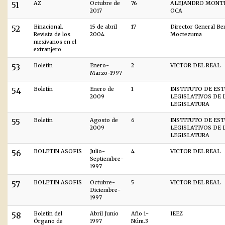
51
AZ
Octubre de
76
ALEJANDRO MONT
2017
OCA
52
Binacional.
15 de abril
17
Director General B
Revista de los
2004
Moctezuma
mexivanos en el
extranjero
53
Boletín
Enero-
2
VICTOR DEL REAL
Marzo-1997
54
Boletín
Enero de
1
INSTITUTO DE ES
2009
LEGISLATIVOS DE L
LEGISLATURA
55
Boletín
Agosto de
6
INSTITUTO DE ES
2009
LEGISLATIVOS DE L
LEGISLATURA
56
BOLETIN ASOFIS
Julio-
4
VICTOR DEL REAL
Septiembre-
1997
57
BOLETIN ASOFIS
Octubre-
5
VICTOR DEL REAL
Diciembre-
1997
58
Boletín del
Abril Junio
Año 1-
IEEZ
Órgano de
1997
Núm.3