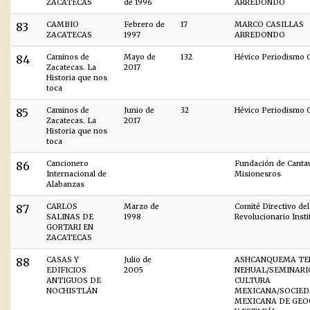
ZACATECAS
de 1996
ARREDONDO
83
CAMBIO
Febrero de
17
MARCO CASILLAS
ZACATECAS
1997
ARREDONDO
84
Caminos de
Mayo de
132
Hévico Periodismo C
Zacatecas. La
2017
Historia que nos
toca
85
Caminos de
Junio de
32
Hévico Periodismo C
Zacatecas. La
2017
Historia que nos
toca
86
Cancionero
Fundación de Canta
Internacional de
Misionesros
Alabanzas
87
CARLOS
Marzo de
Comité Directivo del
SALINAS DE
1998
Revolucionario Insti
GORTARI EN
ZACATECAS
88
CASAS Y
Julio de
ASHCANQUEMA TE
EDIFICIOS
2005
NEHUAL/SEMINARI
ANTIGUOS DE
CULTURA
NOCHISTLÁN
MEXICANA/SOCIE
MEXICANA DE GEO