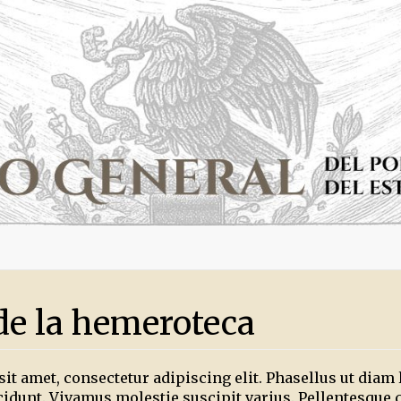
de la hemeroteca
 amet, consectetur adipiscing elit. Phasellus ut diam la
ncidunt. Vivamus molestie suscipit varius. Pellentesque