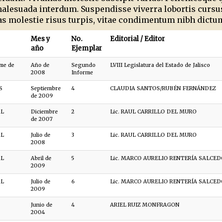
lesuada interdum. Suspendisse viverra lobortis cursus
 molestie risus turpis, vitae condimentum nibh dictum
Mes y
No.
Editorial / Editor
año
Ejemplar
me de
Año de
Segundo
LVIII Legislatura del Estado de Jalisco
2008
Informe
S
Septiembre
4
CLAUDIA SANTOS/RUBÉN FERNÁNDEZ
de 2009
AL
Diciembre
2
Lic. RAUL CARRILLO DEL MURO
de 2007
AL
Julio de
3
Lic. RAUL CARRILLO DEL MURO
2008
AL
Abril de
5
Lic. MARCO AURELIO RENTERÍA SALCE
2009
AL
Julio de
6
Lic. MARCO AURELIO RENTERÍA SALCE
2009
Junio de
4
ARIEL RUIZ MONFRAGON
2004