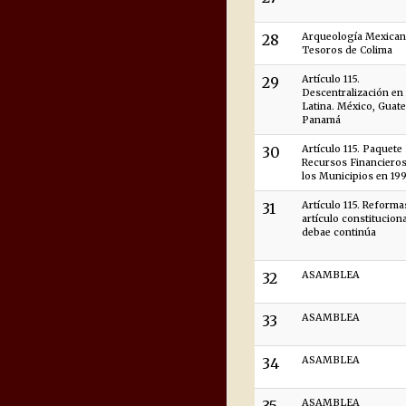
28
Arqueología Mexican
Tesoros de Colima
29
Artículo 115.
Descentralización en
Latina. México, Guat
Panamá
30
Artículo 115. Paquete 
Recursos Financieros
los Municipios en 199
31
Artículo 115. Reforma
artículo constitucional
debae continúa
32
ASAMBLEA
33
ASAMBLEA
34
ASAMBLEA
ASAMBLEA