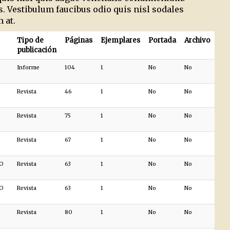
. Vestibulum faucibus odio quis nisl sodales
 at.
Tipo de
Páginas
Ejemplares
Portada
Archivo
publicación
Informe
104
1
No
No
Revista
46
1
No
No
Revista
75
1
No
No
Revista
67
1
No
No
DO
Revista
63
1
No
No
DO
Revista
63
1
No
No
Revista
80
1
No
No