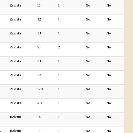
Revista
15
1
No
No
Revista
32
1
No
No
Revista
63
1
No
No
Revista
53
2
No
No
Revista
63
1
No
No
Revista
64
1
No
No
Revista
120
1
No
No
Revista
40
1
No
No
Boletín
14
1
No
No
S
Boletín
19
1
No
No