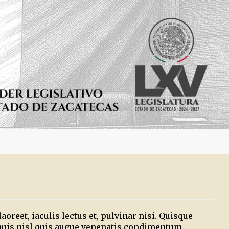
oreet, iaculis lectus et, pulvinar nisi. Quisque
 quis nisl quis augue venenatis condimentum.