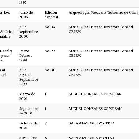
1995
a. Los
Junio de
Edición
Arqueología Mexicana/Gobierno de Colim
2005
especial
Julio
No. 34
Maria Luisa Herrasti Directora General
 América
septiembre
CESEM
emala y
2000
Fiscal y
Enero
No. 27
Maria Luisa Herrasti Directora General
 para
Febrero
CESEM
9.
1999
s al
Julio
No. 30
Maria Luisa Herrasti Directora General
: el
Agosto
CESEM
Septiembre
1999
Marzo de
1
MIGUEL GONZALEZ COMPEAN
2001
Septiembre
1
MIGUEL GONZALEZ COMPEAN
de 2001
Octubre de
7
SARA ALATORRE WYNTER
2001
Noviembre
8
SARA ALATORRE WYNTER