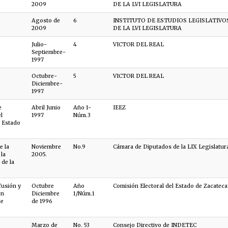
2009
DE LA LVI LEGISLATURA
Agosto de
6
INSTITUTO DE ESTUDIOS LEGISLATIVO
2009
DE LA LVI LEGISLATURA
Julio-
4
VICTOR DEL REAL
Septiembre-
1997
Octubre-
5
VICTOR DEL REAL
Diciembre-
1997
e
Abril Junio
Año 1-
IEEZ
l
1997
Núm.3
l Estado
e la
Noviembre
No.9
Cámara de Diputados de la LIX Legislatur
 la
2005.
de la
fusión y
Octubre
Año
Comisión Electoral del Estado de Zacateca
ón
Diciembre
1/Núm.1
de
de 1996
Marzo de
No. 53
Consejo Directivo de INDETEC