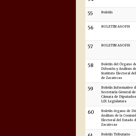
55
Boletín
56
BOLETIN ASOFIS
57
BOLETIN ASOFIS
58
Boletín del Órgano d
Difusión y Análisis de
Instituto Electoral de
de Zacatecas
59
Boletín Informativo d
Secretaría General de
Cámara de Diputados 
LIX Legislatura
60
Boletín órgano de Di
Análisis de la Comisi
Electoral del Estado 
Zacatecas
61
Boletín Tributario