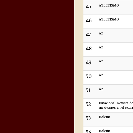
45
ATLETISMO
46
ATLETISMO
47
AZ
48
AZ
49
AZ
50
AZ
51
AZ
52
Binacional. Revista de
mexivanos en el extr
53
Boletín
54
Boletín