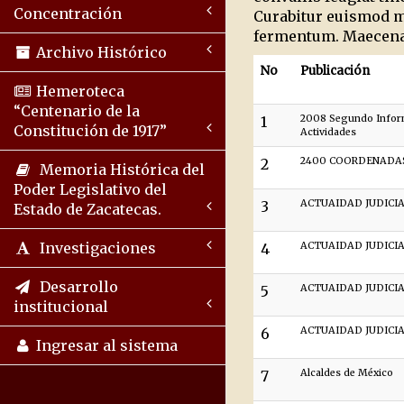
Concentración
Curabitur euismod ma
fermentum. Maecenas
Archivo Histórico
No
Publicación
Hemeroteca
“Centenario de la
1
2008 Segundo Infor
Constitución de 1917”
Actividades
2
2400 COORDENADA
Memoria Histórica del
Poder Legislativo del
3
ACTUAIDAD JUDICI
Estado de Zacatecas.
Investigaciones
4
ACTUAIDAD JUDICI
Desarrollo
5
ACTUAIDAD JUDICI
institucional
6
ACTUAIDAD JUDICI
Ingresar al sistema
7
Alcaldes de México