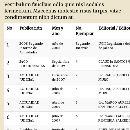
Vestibulum faucibus odio quis nisl sodales
fermentum. Maecenas molestie risus turpis, vitae
condimentum nibh dictum at.
No
Publicación
Mes y
No.
Editorial / Edito
año
Ejemplar
1
2008 Segundo
Año de
Segundo
LVIII Legislatura de
Informe de
2008
Informe
de Jalisco
Actividades
2
2400
Septiembre
4
CLAUDIA SANTOS/
COORDENADAS
de 2009
FERNÁNDEZ
3
ACTUAIDAD
Diciembre
2
Lic. RAUL CARRILL
JUDICIAL
de 2007
MURO
4
ACTUAIDAD
Julio de
3
Lic. RAUL CARRILL
JUDICIAL
2008
MURO
5
ACTUAIDAD
Abril de
5
Lic. MARCO AUREL
JUDICIAL
2009
RENTERÍA SALCED
6
ACTUAIDAD
Julio de
6
Lic. MARCO AUREL
JUDICIAL
2009
RENTERÍA SALCED
Alcaldes de
Junio de
4
ARIEL RUIZ MONF