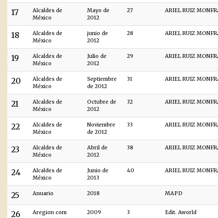
17
Alcaldes de
Mayo de
27
ARIEL RUIZ MONF
México
2012
18
Alcaldes de
junio de
28
ARIEL RUIZ MONF
México
2012
19
Alcaldes de
Julio de
29
ARIEL RUIZ MONF
México
2012
20
Alcaldes de
Septiembre
31
ARIEL RUIZ MONF
México
de 2012
21
Alcaldes de
Octubre de
32
ARIEL RUIZ MONF
México
2012
22
Alcaldes de
Noviembre
33
ARIEL RUIZ MONF
México
de 2012
23
Alcaldes de
Abril de
38
ARIEL RUIZ MONF
México
2012
24
Alcaldes de
Junio de
40
ARIEL RUIZ MONF
México
2013
25
Anuario
2018
MAPD
26
Aregion com
2009
3
Edit. Aworld