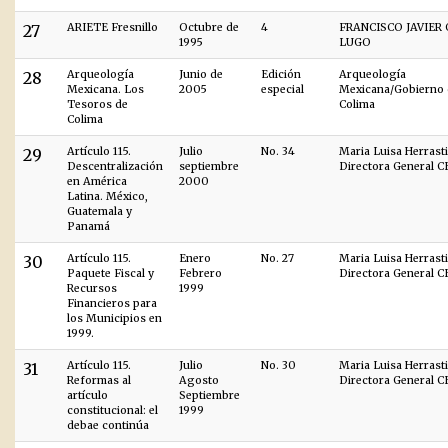
27
ARIETE Fresnillo
Octubre de
4
FRANCISCO JAVIER
1995
LUGO
28
Arqueología
Junio de
Edición
Arqueología
Mexicana. Los
2005
especial
Mexicana/Gobierno 
Tesoros de
Colima
Colima
29
Artículo 115.
Julio
No. 34
Maria Luisa Herrasti
Descentralización
septiembre
Directora General 
en América
2000
Latina. México,
Guatemala y
Panamá
30
Artículo 115.
Enero
No. 27
Maria Luisa Herrasti
Paquete Fiscal y
Febrero
Directora General 
Recursos
1999
Financieros para
los Municipios en
1999.
31
Artículo 115.
Julio
No. 30
Maria Luisa Herrasti
Reformas al
Agosto
Directora General 
artículo
Septiembre
constitucional: el
1999
debae continúa