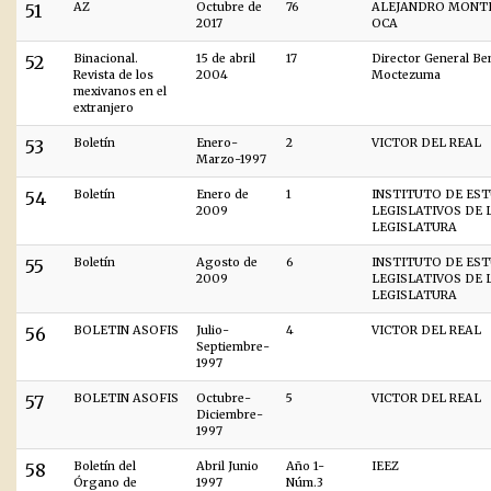
51
AZ
Octubre de
76
ALEJANDRO MONT
2017
OCA
52
Binacional.
15 de abril
17
Director General B
Revista de los
2004
Moctezuma
mexivanos en el
extranjero
53
Boletín
Enero-
2
VICTOR DEL REAL
Marzo-1997
54
Boletín
Enero de
1
INSTITUTO DE ES
2009
LEGISLATIVOS DE L
LEGISLATURA
55
Boletín
Agosto de
6
INSTITUTO DE ES
2009
LEGISLATIVOS DE L
LEGISLATURA
56
BOLETIN ASOFIS
Julio-
4
VICTOR DEL REAL
Septiembre-
1997
57
BOLETIN ASOFIS
Octubre-
5
VICTOR DEL REAL
Diciembre-
1997
58
Boletín del
Abril Junio
Año 1-
IEEZ
Órgano de
1997
Núm.3