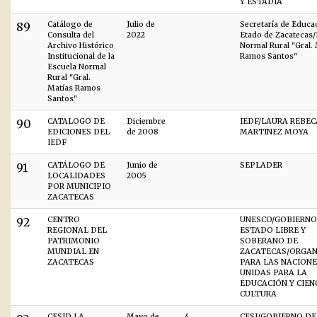
Y ESTADÍA
89
Catálogo de
Julio de
Secretaría de Educa
Consulta del
2022
Etado de Zacatecas/
Archivo Histórico
Normal Rural "Gral.
Institucional de la
Ramos Santos"
Escuela Normal
Rural "Gral.
Matías Ramos
Santos"
90
CATALOGO DE
Diciembre
IEDF/LAURA REBEC
EDICIONES DEL
de 2008
MARTINEZ MOYA
IEDF
91
CATÁLOGO DE
Junio de
SEPLADER
LOCALIDADES
2005
POR MUNICIPIO
ZACATECAS
92
CENTRO
UNESCO/GOBIERNO
REGIONAL DEL
ESTADO LIBRE Y
PATRIMONIO
SOBERANO DE
MUNDIAL EN
ZACATECAS/ORGAN
ZACATECAS
PARA LAS NACION
UNIDAS PARA LA
EDUCACIÓN Y CIENC
CULTURA
CESID LA
Mayo de
4
CESI/GOBIERNO DE