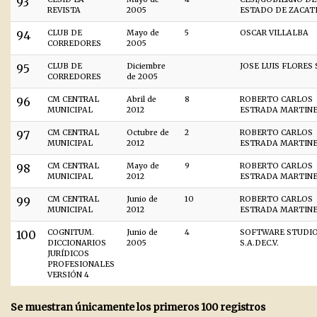
93
REVISTA
2005
ESTADO DE ZACAT
94
CLUB DE
Mayo de
5
OSCAR VILLALBA
CORREDORES
2005
95
CLUB DE
Diciembre
JOSE LUIS FLORES
CORREDORES
de 2005
96
CM CENTRAL
Abril de
8
ROBERTO CARLOS
MUNICIPAL
2012
ESTRADA MARTINE
97
CM CENTRAL
Octubre de
2
ROBERTO CARLOS
MUNICIPAL
2012
ESTRADA MARTINE
98
CM CENTRAL
Mayo de
9
ROBERTO CARLOS
MUNICIPAL
2012
ESTRADA MARTINE
99
CM CENTRAL
Junio de
10
ROBERTO CARLOS
MUNICIPAL
2012
ESTRADA MARTINE
100
COGNITUM.
Junio de
4
SOFTWARE STUDI
DICCIONARIOS
2005
S.A.DEC.V.
JURÍDICOS
PROFESIONALES
VERSIÓN 4
Se muestran únicamente los primeros 100 registros