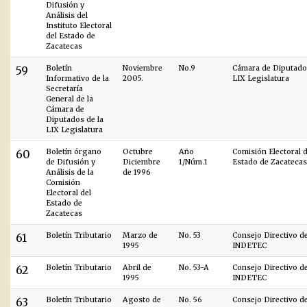
Difusión y
Análisis del
Instituto Electoral
del Estado de
Zacatecas
59
Boletín
Noviembre
No.9
Cámara de Diputados
Informativo de la
2005.
LIX Legislatura
Secretaría
General de la
Cámara de
Diputados de la
LIX Legislatura
60
Boletín órgano
Octubre
Año
Comisión Electoral d
de Difusión y
Diciembre
1/Núm.1
Estado de Zacatecas
Análisis de la
de 1996
Comisión
Electoral del
Estado de
Zacatecas
61
Boletín Tributario
Marzo de
No. 53
Consejo Directivo d
1995
INDETEC
62
Boletín Tributario
Abril de
No. 53-A
Consejo Directivo d
1995
INDETEC
63
Boletín Tributario
Agosto de
No. 56
Consejo Directivo d