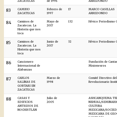
ZACATECAS
de 1996
ARREDONDO
83
CAMBIO
Febrero de
17
MARCO CASILLAS
ZACATECAS
1997
ARREDONDO
84
Caminos de
Mayo de
132
Hévico Periodismo C
Zacatecas. La
2017
Historia que nos
toca
85
Caminos de
Junio de
32
Hévico Periodismo C
Zacatecas. La
2017
Historia que nos
toca
86
Cancionero
Fundación de Canta
Internacional de
Misionesros
Alabanzas
87
CARLOS
Marzo de
Comité Directivo del
SALINAS DE
1998
Revolucionario Insti
GORTARI EN
ZACATECAS
88
CASAS Y
Julio de
ASHCANQUEMA TE
EDIFICIOS
2005
NEHUAL/SEMINARI
ANTIGUOS DE
CULTURA
NOCHISTLÁN
MEXICANA/SOCIE
MEXICANA DE GEO