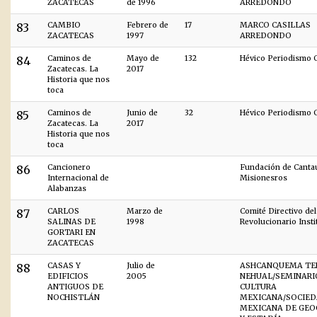
ZACATECAS
de 1996
ARREDONDO
83
CAMBIO
Febrero de
17
MARCO CASILLAS
ZACATECAS
1997
ARREDONDO
84
Caminos de
Mayo de
132
Hévico Periodismo C
Zacatecas. La
2017
Historia que nos
toca
85
Caminos de
Junio de
32
Hévico Periodismo C
Zacatecas. La
2017
Historia que nos
toca
86
Cancionero
Fundación de Canta
Internacional de
Misionesros
Alabanzas
87
CARLOS
Marzo de
Comité Directivo del
SALINAS DE
1998
Revolucionario Insti
GORTARI EN
ZACATECAS
88
CASAS Y
Julio de
ASHCANQUEMA TE
EDIFICIOS
2005
NEHUAL/SEMINARI
ANTIGUOS DE
CULTURA
NOCHISTLÁN
MEXICANA/SOCIE
MEXICANA DE GEO