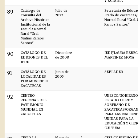
Y ESTADÍA
89
Catálogo de
Julio de
Secretaría de Educa
Consulta del
2022
Etado de Zacatecas/
Archivo Histórico
Normal Rural "Gral.
Institucional de la
Ramos Santos"
Escuela Normal
Rural "Gral.
Matías Ramos
Santos"
90
CATALOGO DE
Diciembre
IEDF/LAURA REBEC
EDICIONES DEL
de 2008
MARTINEZ MOYA
IEDF
91
CATÁLOGO DE
Junio de
SEPLADER
LOCALIDADES
2005
POR MUNICIPIO
ZACATECAS
92
CENTRO
UNESCO/GOBIERNO
REGIONAL DEL
ESTADO LIBRE Y
PATRIMONIO
SOBERANO DE
MUNDIAL EN
ZACATECAS/ORGAN
ZACATECAS
PARA LAS NACION
UNIDAS PARA LA
EDUCACIÓN Y CIENC
CULTURA
CESID LA
Mayo de
4
CESI/GOBIERNO DE