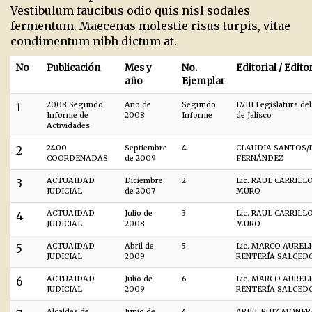
Vestibulum faucibus odio quis nisl sodales
fermentum. Maecenas molestie risus turpis, vitae
condimentum nibh dictum at.
No
Publicación
Mes y
No.
Editorial / Edito
año
Ejemplar
1
2008 Segundo
Año de
Segundo
LVIII Legislatura de
Informe de
2008
Informe
de Jalisco
Actividades
2
2400
Septiembre
4
CLAUDIA SANTOS/
COORDENADAS
de 2009
FERNÁNDEZ
3
ACTUAIDAD
Diciembre
2
Lic. RAUL CARRILL
JUDICIAL
de 2007
MURO
4
ACTUAIDAD
Julio de
3
Lic. RAUL CARRILL
JUDICIAL
2008
MURO
5
ACTUAIDAD
Abril de
5
Lic. MARCO AUREL
JUDICIAL
2009
RENTERÍA SALCED
6
ACTUAIDAD
Julio de
6
Lic. MARCO AUREL
JUDICIAL
2009
RENTERÍA SALCED
Alcaldes de
Junio de
4
ARIEL RUIZ MONF