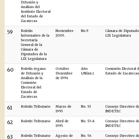
Difusión y
Análisis del
Instituto Electoral
del Estado de
Zacatecas
59
Boletín
Noviembre
No.9
Cámara de Diputados
Informativo de la
2005.
LIX Legislatura
Secretaría
General de la
Cámara de
Diputados de la
LIX Legislatura
60
Boletín órgano
Octubre
Año
Comisión Electoral d
de Difusión y
Diciembre
1/Núm.1
Estado de Zacatecas
Análisis de la
de 1996
Comisión
Electoral del
Estado de
Zacatecas
61
Boletín Tributario
Marzo de
No. 53
Consejo Directivo d
1995
INDETEC
62
Boletín Tributario
Abril de
No. 53-A
Consejo Directivo d
1995
INDETEC
63
Boletín Tributario
Agosto de
No. 56
Consejo Directivo d