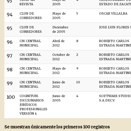
93
REVISTA
2005
ESTADO DE ZACAT
94
CLUB DE
Mayo de
5
OSCAR VILLALBA
CORREDORES
2005
95
CLUB DE
Diciembre
JOSE LUIS FLORES
CORREDORES
de 2005
96
CM CENTRAL
Abril de
8
ROBERTO CARLOS
MUNICIPAL
2012
ESTRADA MARTINE
97
CM CENTRAL
Octubre de
2
ROBERTO CARLOS
MUNICIPAL
2012
ESTRADA MARTINE
98
CM CENTRAL
Mayo de
9
ROBERTO CARLOS
MUNICIPAL
2012
ESTRADA MARTINE
99
CM CENTRAL
Junio de
10
ROBERTO CARLOS
MUNICIPAL
2012
ESTRADA MARTINE
100
COGNITUM.
Junio de
4
SOFTWARE STUDI
DICCIONARIOS
2005
S.A.DEC.V.
JURÍDICOS
PROFESIONALES
VERSIÓN 4
Se muestran únicamente los primeros 100 registros