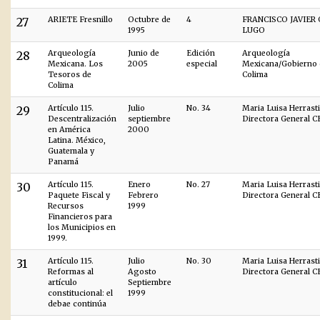
27
ARIETE Fresnillo
Octubre de
4
FRANCISCO JAVIER
1995
LUGO
28
Arqueología
Junio de
Edición
Arqueología
Mexicana. Los
2005
especial
Mexicana/Gobierno 
Tesoros de
Colima
Colima
29
Artículo 115.
Julio
No. 34
Maria Luisa Herrasti
Descentralización
septiembre
Directora General 
en América
2000
Latina. México,
Guatemala y
Panamá
30
Artículo 115.
Enero
No. 27
Maria Luisa Herrasti
Paquete Fiscal y
Febrero
Directora General 
Recursos
1999
Financieros para
los Municipios en
1999.
31
Artículo 115.
Julio
No. 30
Maria Luisa Herrasti
Reformas al
Agosto
Directora General 
artículo
Septiembre
constitucional: el
1999
debae continúa