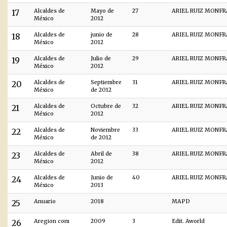
17
Alcaldes de
Mayo de
27
ARIEL RUIZ MONF
México
2012
18
Alcaldes de
junio de
28
ARIEL RUIZ MONF
México
2012
19
Alcaldes de
Julio de
29
ARIEL RUIZ MONF
México
2012
20
Alcaldes de
Septiembre
31
ARIEL RUIZ MONF
México
de 2012
21
Alcaldes de
Octubre de
32
ARIEL RUIZ MONF
México
2012
22
Alcaldes de
Noviembre
33
ARIEL RUIZ MONF
México
de 2012
23
Alcaldes de
Abril de
38
ARIEL RUIZ MONF
México
2012
24
Alcaldes de
Junio de
40
ARIEL RUIZ MONF
México
2013
25
Anuario
2018
MAPD
26
Aregion com
2009
3
Edit. Aworld