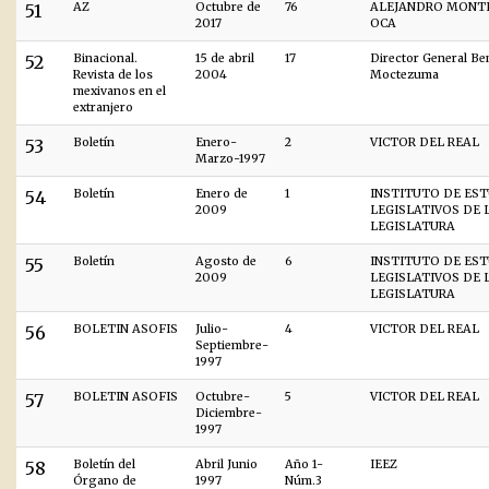
51
AZ
Octubre de
76
ALEJANDRO MONT
2017
OCA
52
Binacional.
15 de abril
17
Director General B
Revista de los
2004
Moctezuma
mexivanos en el
extranjero
53
Boletín
Enero-
2
VICTOR DEL REAL
Marzo-1997
54
Boletín
Enero de
1
INSTITUTO DE ES
2009
LEGISLATIVOS DE L
LEGISLATURA
55
Boletín
Agosto de
6
INSTITUTO DE ES
2009
LEGISLATIVOS DE L
LEGISLATURA
56
BOLETIN ASOFIS
Julio-
4
VICTOR DEL REAL
Septiembre-
1997
57
BOLETIN ASOFIS
Octubre-
5
VICTOR DEL REAL
Diciembre-
1997
58
Boletín del
Abril Junio
Año 1-
IEEZ
Órgano de
1997
Núm.3