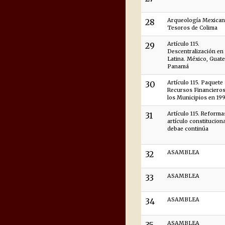
28
Arqueología Mexican
Tesoros de Colima
29
Artículo 115.
Descentralización en
Latina. México, Guat
Panamá
30
Artículo 115. Paquete 
Recursos Financieros
los Municipios en 199
31
Artículo 115. Reforma
artículo constitucional
debae continúa
32
ASAMBLEA
33
ASAMBLEA
34
ASAMBLEA
ASAMBLEA