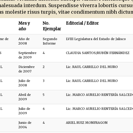
lesuada interdum. Suspendisse viverra lobortis cursus
 molestie risus turpis, vitae condimentum nibh dictum
Mes y
No.
Editorial / Editor
año
Ejemplar
me de
Año de
Segundo
LVIII Legislatura del Estado de Jalisco
2008
Informe
S
Septiembre
4
CLAUDIA SANTOS/RUBÉN FERNÁNDEZ
de 2009
AL
Diciembre
2
Lic. RAUL CARRILLO DEL MURO
de 2007
AL
Julio de
3
Lic. RAUL CARRILLO DEL MURO
2008
AL
Abril de
5
Lic. MARCO AURELIO RENTERÍA SALCE
2009
AL
Julio de
6
Lic. MARCO AURELIO RENTERÍA SALCE
2009
Junio de
4
ARIEL RUIZ MONFRAGON
2004