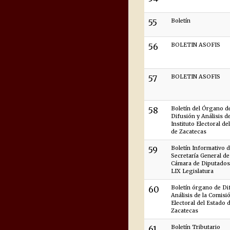
55
Boletín
56
BOLETIN ASOFIS
57
BOLETIN ASOFIS
58
Boletín del Órgano d
Difusión y Análisis de
Instituto Electoral de
de Zacatecas
59
Boletín Informativo d
Secretaría General de
Cámara de Diputados 
LIX Legislatura
60
Boletín órgano de Di
Análisis de la Comisi
Electoral del Estado 
Zacatecas
61
Boletín Tributario