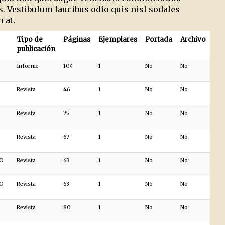
. Vestibulum faucibus odio quis nisl sodales
 at.
Tipo de
Páginas
Ejemplares
Portada
Archivo
publicación
Informe
104
1
No
No
Revista
46
1
No
No
Revista
75
1
No
No
Revista
67
1
No
No
DO
Revista
63
1
No
No
DO
Revista
63
1
No
No
Revista
80
1
No
No