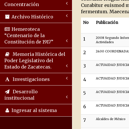
Concentración
Curabitur euismod ma
fermentum. Maecenas
Archivo Histórico
No
Publicación
Hemeroteca
“Centenario de la
1
2008 Segundo Infor
Constitución de 1917”
Actividades
2
2400 COORDENADA
Memoria Histórica del
Poder Legislativo del
3
ACTUAIDAD JUDICI
Estado de Zacatecas.
Investigaciones
4
ACTUAIDAD JUDICI
Desarrollo
5
ACTUAIDAD JUDICI
institucional
6
ACTUAIDAD JUDICI
Ingresar al sistema
7
Alcaldes de México