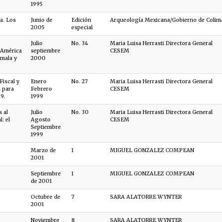
1995
a. Los
Junio de
Edición
Arqueología Mexicana/Gobierno de Colim
2005
especial
Julio
No. 34
Maria Luisa Herrasti Directora General
 América
septiembre
CESEM
emala y
2000
Fiscal y
Enero
No. 27
Maria Luisa Herrasti Directora General
 para
Febrero
CESEM
9.
1999
s al
Julio
No. 30
Maria Luisa Herrasti Directora General
: el
Agosto
CESEM
Septiembre
1999
Marzo de
1
MIGUEL GONZALEZ COMPEAN
2001
Septiembre
1
MIGUEL GONZALEZ COMPEAN
de 2001
Octubre de
7
SARA ALATORRE WYNTER
2001
Noviembre
8
SARA ALATORRE WYNTER