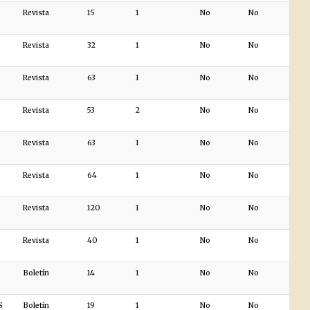
Revista
15
1
No
No
Revista
32
1
No
No
Revista
63
1
No
No
Revista
53
2
No
No
Revista
63
1
No
No
Revista
64
1
No
No
Revista
120
1
No
No
Revista
40
1
No
No
Boletín
14
1
No
No
S
Boletín
19
1
No
No