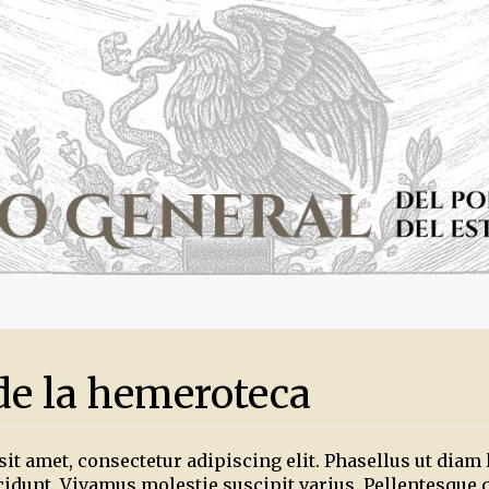
de la hemeroteca
 amet, consectetur adipiscing elit. Phasellus ut diam la
ncidunt. Vivamus molestie suscipit varius. Pellentesque