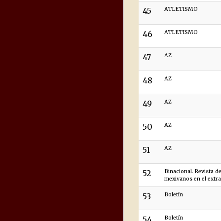
45
ATLETISMO
46
ATLETISMO
47
AZ
48
AZ
49
AZ
50
AZ
51
AZ
52
Binacional. Revista de
mexivanos en el extr
53
Boletín
54
Boletín