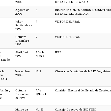
2009
DE LA LVI LEGISLATURA
Agosto de
6
INSTITUTO DE ESTUDIOS LEGISLATIVO
2009
DE LA LVI LEGISLATURA
Julio-
4
VICTOR DEL REAL
Septiembre-
1997
Octubre-
5
VICTOR DEL REAL
Diciembre-
1997
e
Abril Junio
Año 1-
IEEZ
l
1997
Núm.3
l Estado
e la
Noviembre
No.9
Cámara de Diputados de la LIX Legislatur
 la
2005.
de la
fusión y
Octubre
Año
Comisión Electoral del Estado de Zacateca
ón
Diciembre
1/Núm.1
de
de 1996
Marzo de
No. 53
Consejo Directivo de INDETEC