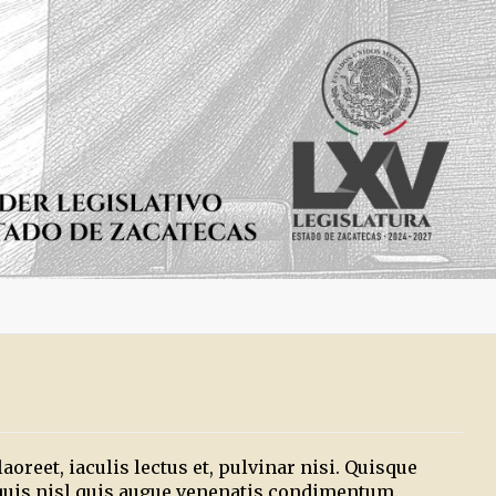
oreet, iaculis lectus et, pulvinar nisi. Quisque
 quis nisl quis augue venenatis condimentum.