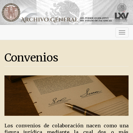
Activ
navig
Convenios
Los convenios de colaboración nacen como una
figura jurídica mediante la cual dos o más