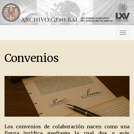
Activ
navig
Convenios
Los convenios de colaboración nacen como una
figura jurídica mediante la cual dos o más